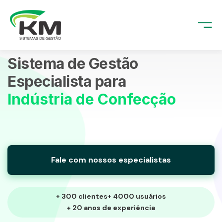
o
emas
log
Sistema de Gestão
mas
MentorSoft
Especialista para
MentorSoftWeb
Indústria de Confecção
e Nós
 Nós
tato
Fale com nossos especialistas
to
+ 300 clientes
+ 4000 usuários
+ 20 anos de experiência