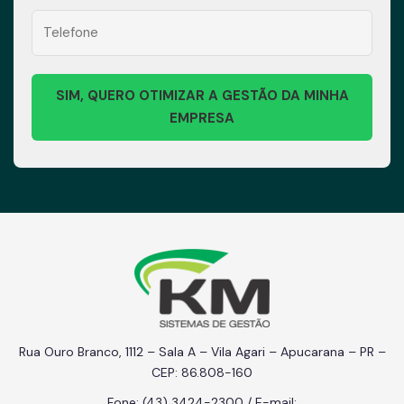
SIM, QUERO OTIMIZAR A GESTÃO DA MINHA
EMPRESA
Área do Cliente
Área do Cliente
Rua Ouro Branco, 1112 – Sala A – Vila Agari – Apucarana – PR –
CEP: 86.808-160
Falar com Consultor
Falar com Consultor
Fone: (43) 3424-2300 / E-mail: