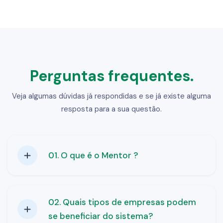
Perguntas frequentes.
Veja algumas dúvidas já respondidas e se já existe alguma
resposta para a sua questão.
01. O que é o Mentor ?
O Mentor é um sistema de gestão
desenvolvido pela KM Sistemas, voltado
02. Quais tipos de empresas podem
principalmente para o setor de confecção.
se beneficiar do sistema?
Ele oferece controle total dos processos