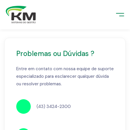
o
emas
log
mas
MentorSoft
Problemas ou Dúvidas ?
MentorSoftWeb
e Nós
Entre em contato com nossa equipe de suporte
especializado para esclarecer qualquer dúvida
 Nós
tato
ou resolver problemas.
to
(43) 3424-2300